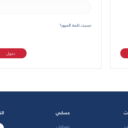
نسيت كلمة المرور؟
ت
حسابي
الن
ت
حسابي