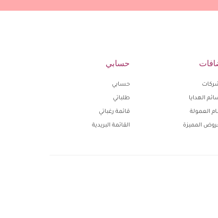
افات
حسابي
ركات
حسابي
ئم الهدايا
طلباتي
م العمولة
قائمة رغباتي
روض المميزة
القائمة البريدية