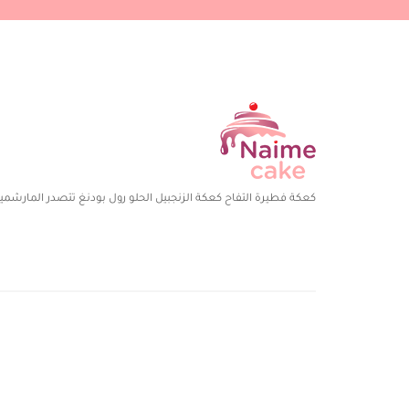
كعكة فطيرة التفاح كعكة الزنجبيل الحلو رول بودنغ تتصدر المارشميل