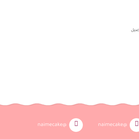
صيل
@naimecake
@naimecake